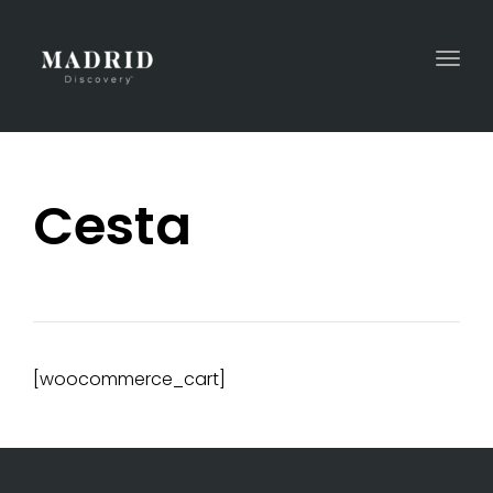
Togg
navi
Cesta
[woocommerce_cart]