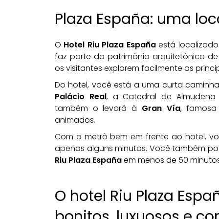
Plaza España: uma loc
O
Hotel Riu Plaza España
está localizado
faz parte do patrimônio arquitetônico de
os visitantes explorem facilmente as princ
Do hotel, você está a uma curta caminha
Palácio Real
, a Catedral de Almudena 
também o levará à
Gran Vía
, famosa 
animados.
Com o metrô bem em frente ao hotel, v
apenas alguns minutos. Você também pod
Riu Plaza España
em menos de 50 minutos
O hotel Riu Plaza Espa
bonitos, luxuosos e con