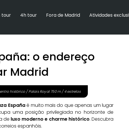
 tour
4h tour
Fora de Madrid
Atividades exclus
spaña: o endereço
ar Madrid
ntro histórico / Palais Royal 750 m / 4 estrelas
laza España
é muito mais do que apenas um lugar
cupa uma posição privilegiada no horizonte de
ta de
luxo moderno e charme histórico
. Descubra
correios espanhóis.