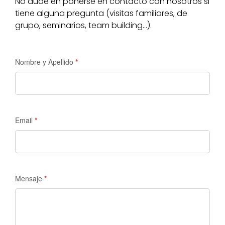
No dude en ponerse en contacto con nosotros si
tiene alguna pregunta (visitas familiares, de
grupo, seminarios, team building…).
Solicitud
Nombre y Apellido
*
de
información
-
Madrid
Email
*
Tours
Mensaje
*