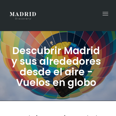
Togg
navi
Descubrir Madrid
y sus alrededores
desde el aire -
Vuelos en globo