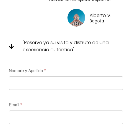
Alberto V.
Bogota
"Reserve ya su visita y disfrute de una
experiencia auténtica".
Solicitud
Nombre y Apellido
*
de
información
-
Madrid
Email
*
Tours