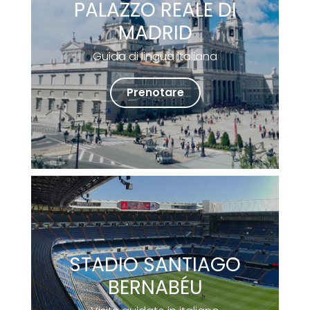
PALAZZO REALE DI
MADRID
Guida di lingua italiana
Prenotare
STADIO SANTIAGO
BERNABÉU