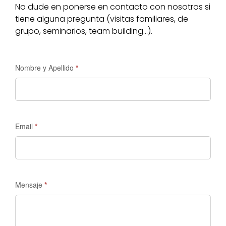
No dude en ponerse en contacto con nosotros si
tiene alguna pregunta (visitas familiares, de
grupo, seminarios, team building…).
Solicitud
Nombre y Apellido
*
de
información
-
Madrid
Email
*
Tours
Mensaje
*