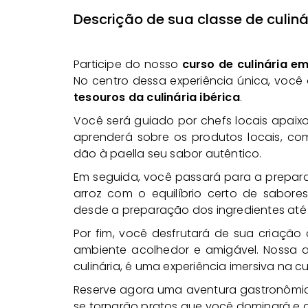
Descrição de sua classe de culiná
Participe do nosso
curso de culinária e
No centro dessa experiência única, você
tesouros da culinária ibérica
.
Você será guiado por chefs locais apai
aprenderá sobre os produtos locais, com
dão à paella seu sabor autêntico.
Em seguida, você passará para a prepara
arroz com o equilíbrio certo de sabore
desde a preparação dos ingredientes até o
Por fim, você desfrutará de sua criaç
ambiente acolhedor e amigável. Nossa a
culinária, é uma experiência imersiva na c
Reserve agora uma aventura gastronômica
se tornarão pratos que você dominará e 