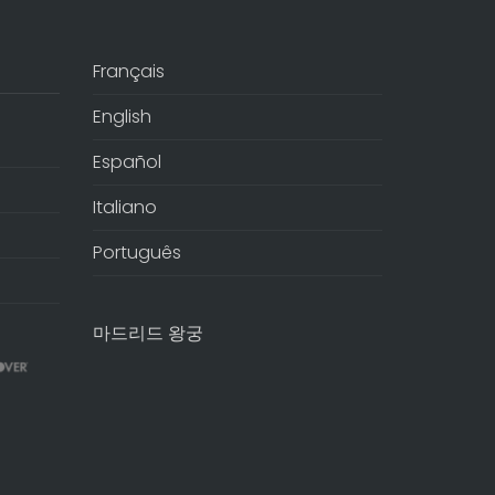
Français
English
Español
Italiano
Português
마드리드 왕궁