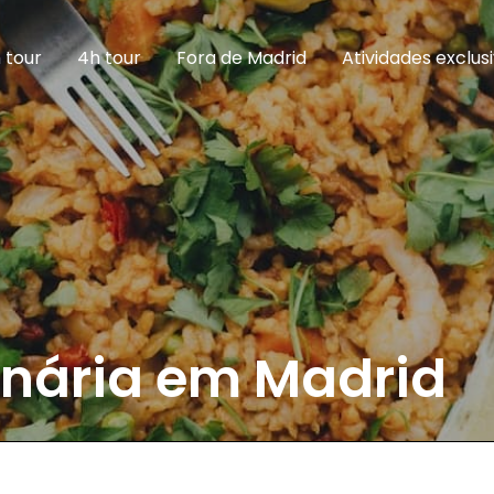
 tour
4h tour
Fora de Madrid
Atividades exclus
inária em Madrid