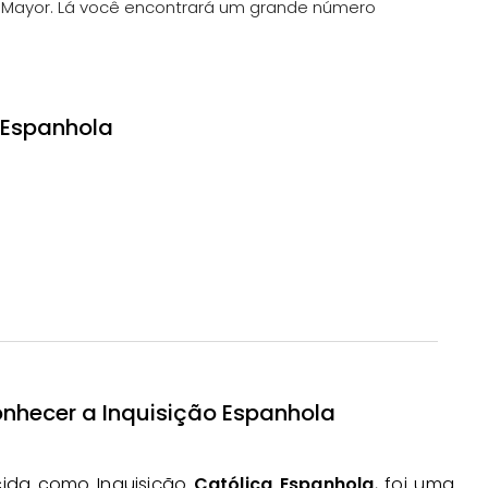
aza Mayor. Lá você encontrará um grande número
o Espanhola
onhecer a Inquisição Espanhola
ida como Inquisição
Católica Espanhola
, foi uma