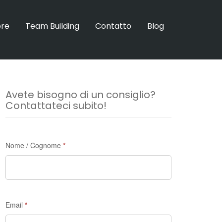
ore
Team Building
Contatto
Blog
Avete bisogno di un consiglio?
Contattateci subito!
Richiesta
Nome / Cognome
*
di
informazioni
-
Madrid
Email
*
Discovery