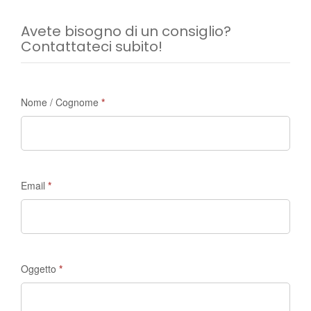
Avete bisogno di un consiglio?
Contattateci subito!
Richiesta
Nome / Cognome
*
di
informazioni
-
Madrid
Email
*
Discovery
Oggetto
*