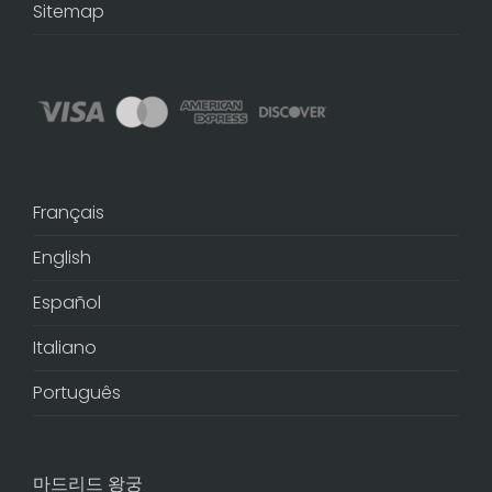
Sitemap
Français
English
Español
Italiano
Português
마드리드 왕궁