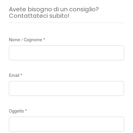
Avete bisogno di un consiglio?
Contattateci subito!
Richiesta
Nome / Cognome
*
di
informazioni
-
Madrid
Email
*
Discovery
Oggetto
*