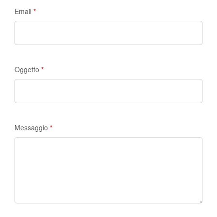
Madrid
Email
*
Discovery
Oggetto
*
Messaggio
*