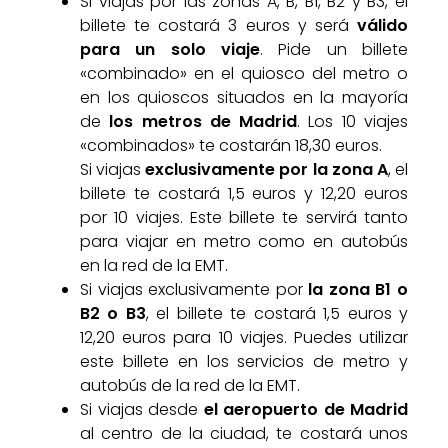
Si viajas por las zonas A, B, B1, B2 y B3, el
billete te costará 3 euros y será
válido
para un solo viaje
. Pide un billete
«combinado» en el quiosco del metro o
en los quioscos situados en la mayoría
de
los metros de Madrid
. Los 10 viajes
«combinados» te costarán 18,30 euros.
Si viajas
exclusivamente por la zona A
, el
billete te costará 1,5 euros y 12,20 euros
por 10 viajes. Este billete te servirá tanto
para viajar en metro como en autobús
en la red de la EMT.
Si viajas exclusivamente por
la zona B1 o
B2 o B3
, el billete te costará 1,5 euros y
12,20 euros para 10 viajes. Puedes utilizar
este billete en los servicios de metro y
autobús de la red de la EMT.
Si viajas desde
el aeropuerto de Madrid
al centro de la ciudad, te costará unos