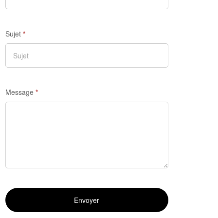
Sujet
*
Message
*