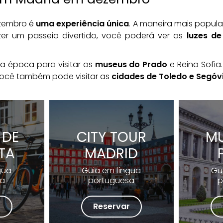
ezembro é
uma experiência única
. A maneira mais popular
zer um passeio divertido, você poderá ver as
luzes de
 época para visitar os
museus do Prado
e Reina Sofia.
você também pode visitar as
cidades de Toledo e Segóvi
 DE
CITY TOUR
M
ETA
MADRID
gua
Guia em língua
Gu
sa
portuguesa
p
r
Reservar