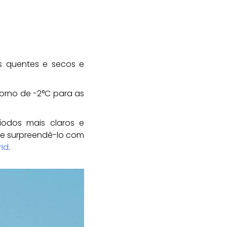
es quentes e secos e
orno de -2°C para as
íodos mais claros e
e surpreendê-lo com
rid
.