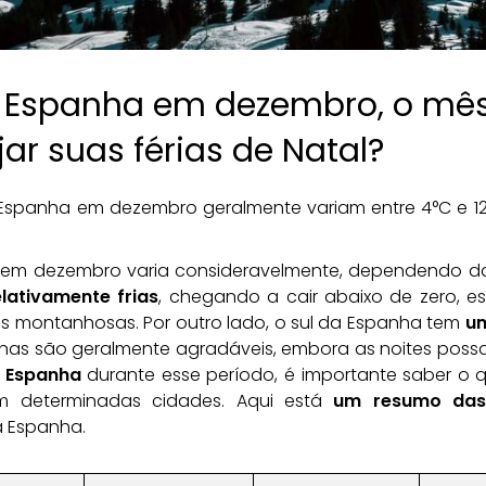
 Espanha em dezembro, o mês 
ar suas férias de Natal?
Espanha em dezembro geralmente variam entre 4°C e 12
em dezembro varia consideravelmente, dependendo da 
elativamente frias
, chegando a cair abaixo de zero, es
s montanhosas. Por outro lado, o sul da Espanha tem
um
nas são geralmente agradáveis, embora as noites possam 
a Espanha
durante esse período, é importante saber o
m determinadas cidades. Aqui está
um resumo das
a Espanha.