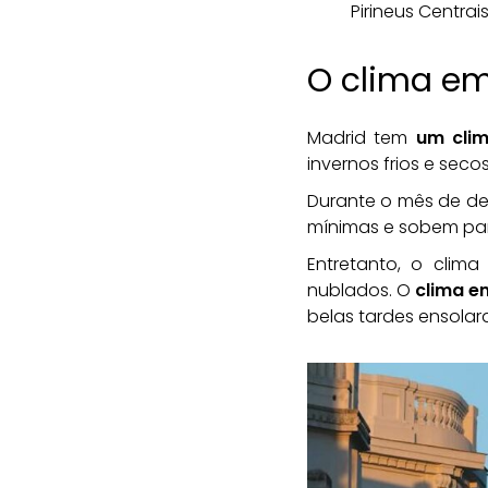
Pirineus Centrais
O clima e
Madrid tem
um cli
invernos frios e secos
Durante o mês de de
mínimas e sobem par
Entretanto, o clim
nublados. O
clima e
belas tardes ensola