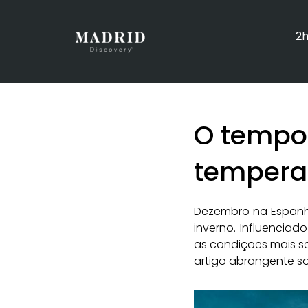
2h
O tempo
temperat
Dezembro na Espan
inverno. Influenciad
as condições mais se
artigo abrangente s