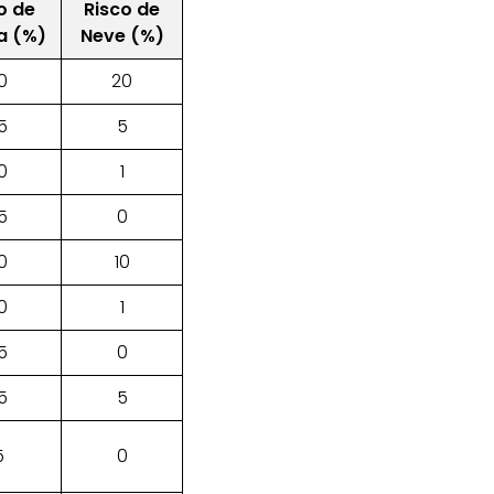
o de
Risco de
a (%)
Neve (%)
0
20
5
5
0
1
5
0
0
10
0
1
5
0
5
5
5
0