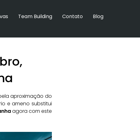
ivas
Team Building
Contato
Blog
bro,
ima
pela aproximação do
frio e ameno substitui
anha
agora com este