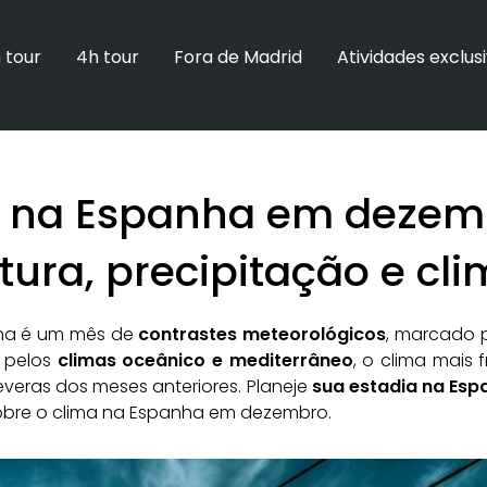
 tour
4h tour
Fora de Madrid
Atividades exclus
 na Espanha em dezem
ura, precipitação e cl
ha é um mês de
contrastes meteorológicos
, marcado 
o pelos
climas oceânico e mediterrâneo
, o clima mais 
veras dos meses anteriores. Planeje
sua estadia na Esp
obre o clima na Espanha em dezembro.