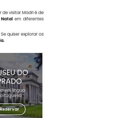
 de visitar Madri é de
 Natal
em diferentes
 Se quiser explorar os
a.
USEU DO
PRADO
ia em língua
ortuguesa
Reservar