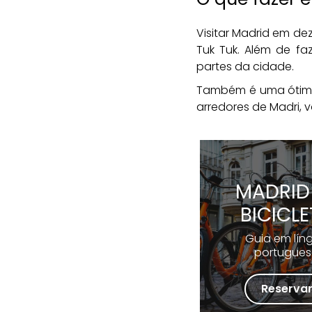
Visitar Madrid em d
Tuk Tuk. Além de fa
partes da cidade.
Também é uma ótima
arredores de Madri, 
MADRID
BICICL
Guia em lín
portugue
Reserva