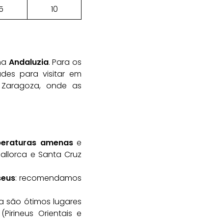
5
10
 na
Andaluzia
. Para os
ades para visitar em
e Zaragoza, onde as
eraturas amenas
e
allorca e Santa Cruz
seus
: recomendamos
a são ótimos lugares
Pirineus Orientais e