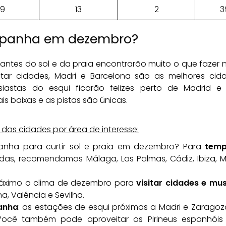
9
13
2
3
Espanha em dezembro?
ntes do sol e da praia encontrarão muito o que fazer
itar cidades, Madri e Barcelona são as melhores cid
iastas do esqui ficarão felizes perto de Madrid 
s baixas e as pistas são únicas.
das cidades por área de interesse:
anha para curtir sol e praia em dezembro? Para
temp
adas, recomendamos Málaga, Las Palmas, Cádiz, Ibiza, M
áximo o clima de dezembro para
visitar cidades e mu
a, Valência e Sevilha.
anha
: as estações de esqui próximas a Madri e Zaragoz
Você também pode aproveitar os Pirineus espanhóis (