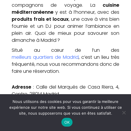
compagnons de voyage. La
cuisine
méditerranéenne
y est à l’honneur, avec des
produits frais et locaux
, une cave à vins bien
fournie et un DJ pour animer l’ambiance en
plein air. Quoi de mieux pour savourer son
dimanche à Madrid ?
Situé au cœur de l’un des
meilleurs quartiers de Madrid
, c’est un lieu très
fréquenté, nous vous recommandons donc de
faire une réservation.
Adresse
: Calle del Marqués de Casa Riera, 4,
Centro, 28014 Madrid
Nous utilisons des cookies pour vous garantir la meilleure
Horaires
: 8 h – 14 h le samedi
expérience sur notre site web. Si vous continuez à utiliser ce
site, nous supposerons que vous en êtes satisfait.
Le "Perfect Brunch" de Raimon Freixa
OK